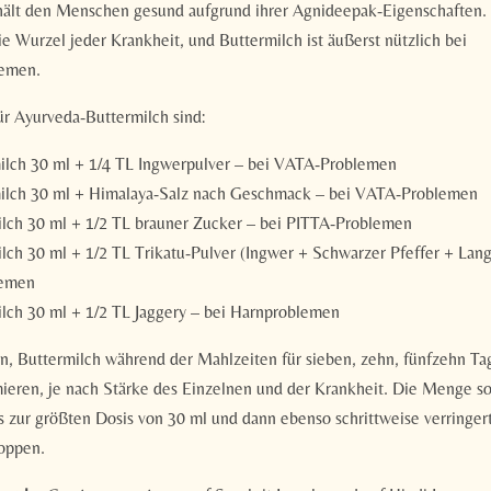
hält den Menschen gesund aufgrund ihrer Agnideepak-Eigenschaften
e Wurzel jeder Krankheit, und Buttermilch ist äußerst nützlich bei
emen.
ür Ayurveda-Buttermilch sind:
ilch 30 ml + 1/4 TL Ingwerpulver – bei VATA-Problemen
ilch 30 ml + Himalaya-Salz nach Geschmack – bei VATA-Problemen
lch 30 ml + 1/2 TL brauner Zucker – bei PITTA-Problemen
ch 30 ml + 1/2 TL Trikatu-Pulver (Ingwer + Schwarzer Pfeffer + Lange
emen
lch 30 ml + 1/2 TL Jaggery – bei Harnproblemen
n, Buttermilch während der Mahlzeiten für sieben, zehn, fünfzehn Ta
eren, je nach Stärke des Einzelnen und der Krankheit. Die Menge sol
s zur größten Dosis von 30 ml und dann ebenso schrittweise verringer
toppen.