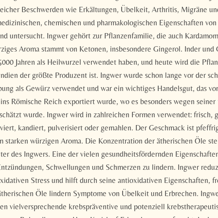
eicher Beschwerden wie Erkältungen, Übelkeit, Arthritis, Migräne u
edizinischen, chemischen und pharmakologischen Eigenschaften von
nd untersucht. Ingwer gehört zur Pflanzenfamilie, die auch Kardam
rziges Aroma stammt von Ketonen, insbesondere Gingerol. Inder und 
 5000 Jahren als Heilwurzel verwendet haben, und heute wird die Pfla
 Indien der größte Produzent ist. Ingwer wurde schon lange vor der sch
bung als Gewürz verwendet und war ein wichtiges Handelsgut, das vo
n ins Römische Reich exportiert wurde, wo es besonders wegen seiner
schätzt wurde. Ingwer wird in zahlreichen Formen verwendet: frisch, 
viert, kandiert, pulverisiert oder gemahlen. Der Geschmack ist pfeffri
em starken würzigen Aroma. Die Konzentration der ätherischen Öle ste
r des Ingwers. Eine der vielen gesundheitsfördernden Eigenschaften
 Entzündungen, Schwellungen und Schmerzen zu lindern. Ingwer reduz
xidativen Stress und hilft durch seine antioxidativen Eigenschaften, f
therischen Öle lindern Symptome von Übelkeit und Erbrechen. Ingwe
gen vielversprechende krebspräventive und potenziell krebstherapeut