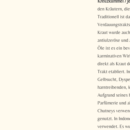
Kreuzkümmel / J
den Kräutern, di
Traditionell ist 
Verdauungstrakts
Kraut wurde auch
antiulzeröse und
Öle ist es ein b
karminativen Wir
direkt als Krau
Trakt etabliert.
Gelbsucht, Dysp
harntreibenden, k
Aufgrund seines 
Parfümerie und a
Chutneys verwend
genutzt. In Indon
verwendet. Es wu