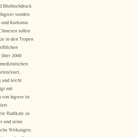
nd Bluthochdruck
 Ingwer wurden
om und Kurkuma
Chinesen sollen
nze in den Tropen
riftlichen
r über 2000
 medizinischen
getrocknet,
g und leicht
igt mit
 von Ingwer ist
iert
reie Radikale zu
r und seine
ische Wirkungen.