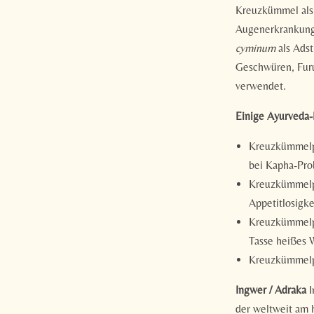
Kreuzkümmel als 
Augenerkrankung
cyminum
als Ads
Geschwüren, Fur
verwendet.
Einige Ayurveda
Kreuzkümmelpu
bei Kapha-Pr
Kreuzkümmelpu
Appetitlosigke
Kreuzkümmelpu
Tasse heißes 
Kreuzkümmelpu
Ingwer / Adraka
I
der weltweit am 