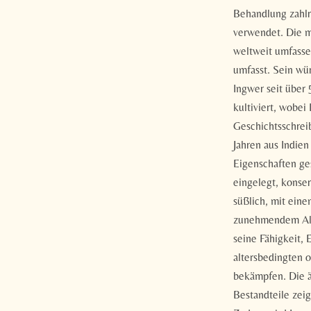
Behandlung zahlr
verwendet. Die m
weltweit umfasse
umfasst. Sein wü
Ingwer seit über
kultiviert, wobei
Geschichtsschrei
Jahren aus Indie
Eigenschaften ge
eingelegt, konser
süßlich, mit ein
zunehmendem Alte
seine Fähigkeit,
altersbedingten o
bekämpfen. Die ä
Bestandteile zei