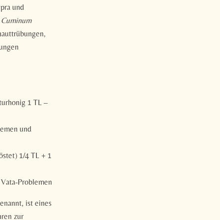
epra und
n
Cuminum
auttrübungen,
dungen
turhonig 1 TL –
blemen und
stet) 1/4 TL + 1
d Vata-Problemen
enannt, ist eines
hren zur