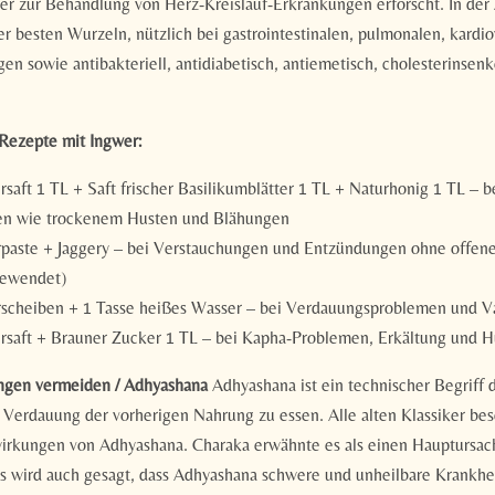
r zur Behandlung von Herz-Kreislauf-Erkrankungen erforscht. In der 
er besten Wurzeln, nützlich bei gastrointestinalen, pulmonalen, kardi
en sowie antibakteriell, antidiabetisch, antiemetisch, cholesterinsen
Rezepte mit Ingwer:
rsaft 1 TL + Saft frischer Basilikumblätter 1 TL + Naturhonig 1 TL – b
n wie trockenem Husten und Blähungen
rpaste + Jaggery – bei Verstauchungen und Entzündungen ohne offe
gewendet)
rscheiben + 1 Tasse heißes Wasser – bei Verdauungsproblemen und V
ersaft + Brauner Zucker 1 TL – bei Kapha-Problemen, Erkältung und 
ngen vermeiden / Adhyashana
Adhyashana ist ein technischer Begriff 
 Verdauung der vorherigen Nahrung zu essen. Alle alten Klassiker bes
irkungen von Adhyashana. Charaka erwähnte es als einen Hauptursach
s wird auch gesagt, dass Adhyashana schwere und unheilbare Krankhe