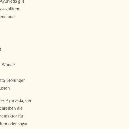
Ayurveda gilt
ovaskulären,
kend und
ei
ne Wunde
ata-Störungen
Husten
des Ayurveda, der
chreiben die
enfaktor für
iten oder sogar