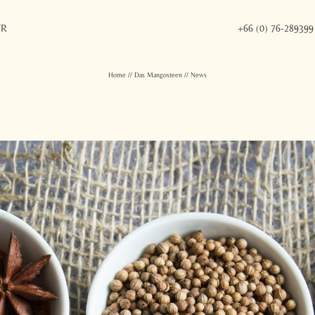
FR
+66 (0) 76-289399
Home
//
Das Mangosteen
//
News