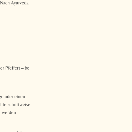
. Nach Ayurveda
r Pfeffer) – bei
ge oder einen
lte schrittweise
t werden –