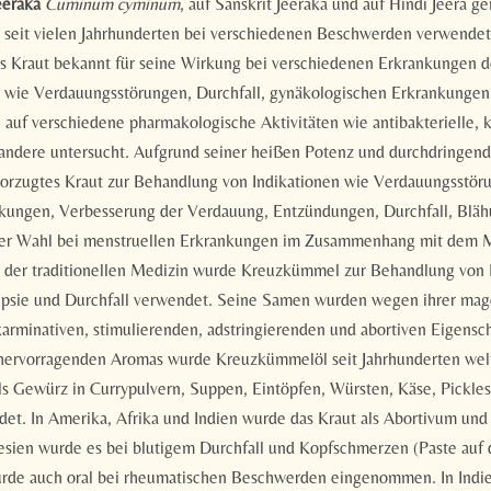
eeraka
Cuminum cyminum
, auf Sanskrit Jeeraka und auf Hindi Jeera g
e seit vielen Jahrhunderten bei verschiedenen Beschwerden verwende
das Kraut bekannt für seine Wirkung bei verschiedenen Erkrankungen d
 wie Verdauungsstörungen, Durchfall, gynäkologischen Erkrankungen
 auf verschiedene pharmakologische Aktivitäten wie antibakterielle
 andere untersucht. Aufgrund seiner heißen Potenz und durchdringend
evorzugtes Kraut zur Behandlung von Indikationen wie Verdauungsstör
kungen, Verbesserung der Verdauung, Entzündungen, Durchfall, Bläh
t der Wahl bei menstruellen Erkrankungen im Zusammenhang mit dem
Newsletteranmeldung
 In der traditionellen Medizin wurde Kreuzkümmel zur Behandlung von 
epsie und Durchfall verwendet. Seine Samen wurden wegen ihrer ma
Anrede
arminativen, stimulierenden, adstringierenden und abortiven Eigensch
Familie
Herr
Frau
hervorragenden Aromas wurde Kreuzkümmelöl seit Jahrhunderten welt
ls Gewürz in Currypulvern, Suppen, Eintöpfen, Würsten, Käse, Pickles
et. In Amerika, Afrika und Indien wurde das Kraut als Abortivum 
Vorname
Nachname*
esien wurde es bei blutigem Durchfall und Kopfschmerzen (Paste auf d
rde auch oral bei rheumatischen Beschwerden eingenommen. In Indi