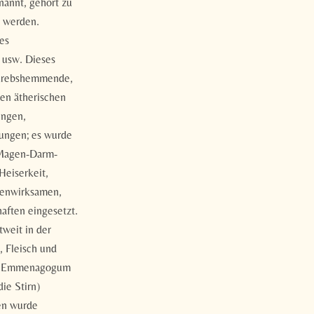
enannt, gehört zu
t werden.
es
 usw. Dieses
, krebshemmende,
en ätherischen
ungen,
ungen; es wurde
 Magen-Darm-
Heiserkeit,
genwirksamen,
aften eingesetzt.
weit in der
, Fleisch und
und Emmenagogum
ie Stirn)
en wurde