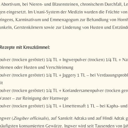
E-Mail*
Abortivum, bei Nieren- und Blasensteinen, chronischem Durchfall, L
en eingesetzt. Im Unani-System der Medizin wurden die Früchte vo
tringens, Karminativum und Emmenagogum zur Behandlung von Hornh
Einwilligung Marketing*
unkeln, Gerstenkörnern sowie zur Linderung von Husten und Entzün
*Pflichtfelder
-Rezepte mit Kreuzkümmel:
Anfragen
lver (trocken geröstet) 1/4 TL + Ingwerpulver (trocken) 1/4 TL + Na
oblemen oder Husten und Verschleimung
lver (trocken geröstet) 1/4 TL + Jaggery 1 TL – bei Verdauungspro
it
lver (trocken geröstet) 1/4 TL + Koriandersamenpulver (trocken gerö
Wasser – zur Reinigung der Harnwege
lver (trocken geröstet) 1/4 TL + Limettensaft 1 TL – bei Kapha- un
ngwer (
Zingiber officinalis
), auf Sanskrit Adraka und auf Hindi Adrak g
häufigsten konsumierten Gewürze. Ingwer wird seit Tausenden von Ja