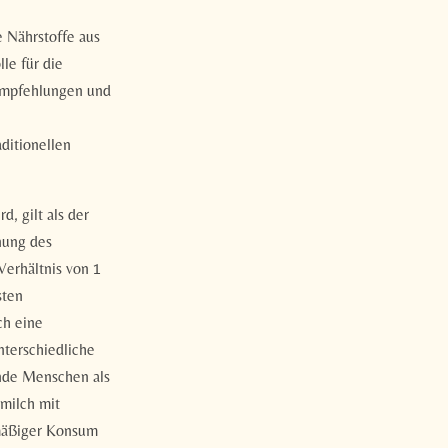
e Nährstoffe aus
le für die
sempfehlungen und
ditionellen
, gilt als der
nung des
Verhältnis von 1
sten
ch eine
nterschiedliche
unde Menschen als
milch mit
mäßiger Konsum