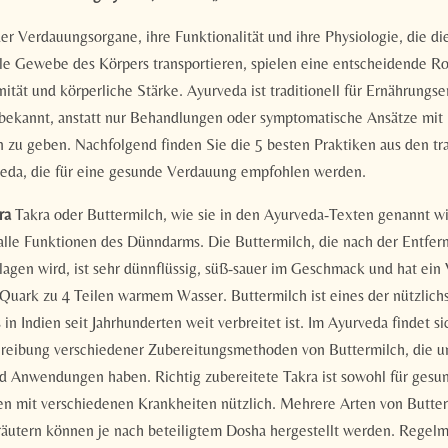
r Verdauungsorgane, ihre Funktionalität und ihre Physiologie, die di
le Gewebe des Körpers transportieren, spielen eine entscheidende Rol
ität und körperliche Stärke. Ayurveda ist traditionell für Ernährung
ekannt, anstatt nur Behandlungen oder symptomatische Ansätze mit
 zu geben. Nachfolgend finden Sie die 5 besten Praktiken aus den tra
eda, die für eine gesunde Verdauung empfohlen werden.
ra
Takra oder Buttermilch, wie sie in den Ayurveda-Texten genannt wird
 alle Funktionen des Dünndarms. Die Buttermilch, die nach der Entfer
lagen wird, ist sehr dünnflüssig, süß-sauer im Geschmack und hat ein 
 Quark zu 4 Teilen warmem Wasser. Buttermilch ist eines der nützlich
 in Indien seit Jahrhunderten weit verbreitet ist. Im Ayurveda findet si
chreibung verschiedener Zubereitungsmethoden von Buttermilch, die u
d Anwendungen haben. Richtig zubereitete Takra ist sowohl für ges
gen mit verschiedenen Krankheiten nützlich. Mehrere Arten von Butter
utern können je nach beteiligtem Dosha hergestellt werden. Regel