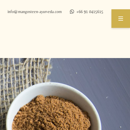
info@
mangosteen-ayurveda.
com
+66 91 0415615