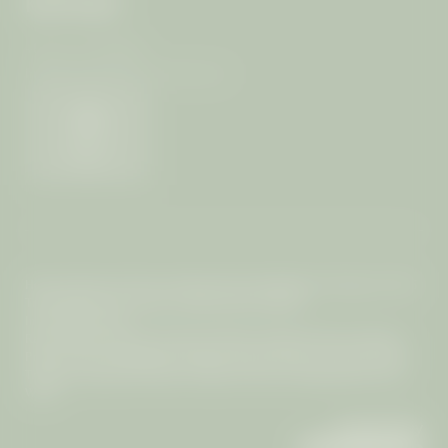
KONTAKT
+66 (0) 76-289399
info@
mangosteen-ayurveda.
com
Wetter
Home
|
Impressum
|
Privacy
|
Datenschutz-Einstellungen
|
Sitemap
|
© 2026
The Mangosteen Ayurveda & Wellness Resort Phuket
Interessante Seiten:
Resort Phuket Thailand
|
Spa Resort Phuket
|
Adults-Only Resort Phuket
|
Phuket's Sehenswürdigkeiten
|
Wellness Retreat Phuket
|
Ayurveda Retreat
Thailand
|
Yoga Retreat Phuket
|
Millionen Photos
|
Healing Hotels of the
World