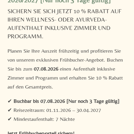
SICHERN SIE SICH JETZT 10 % RABATT AUF
Vorname
Nachname*
IHREN WELLNESS- ODER AYURVEDA-
AUFENTHALT INKLUSIVE ZIMMER UND
E-Mail*
PROGRAMM.
Planen Sie Ihre Auszeit frühzeitig und profitieren Sie
Einwilligung Marketing*
von unserem exklusiven Frühbucher-Angebot. Buchen
Sie bis zum
07.08.2026
einen Aufenthalt inklusive
*Pflichtfelder
Zimmer und Programm und erhalten Sie 10 % Rabatt
Anfragen
auf den Gesamtpreis.
ABONNIEREN SIE UNSEREN
✔
Buchbar bis 07.08.2026 [Nur noch 3 Tage gültig]
NEWSLETTER!
✔ Reisezeitraum: 01.11.2026 – 30.04.2027
Erhalten Sie die neuesten Retreat-News, exklusive
✔ Mindestaufenthalt: 7 Nächte
Angebote & Infos für achtsames Leben – direkt aus
Thailand in Ihr Postfach.
Jetzt Frühbuchervorteil sichern!