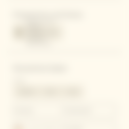
Programme und Extras
Wählen Sie Ihr
Retreat-
Programm oder
Ihre Spa-
Behandlung
Persönliche Daten
Anrede
Familie
Herr
Frau
Vorname
Nachname*