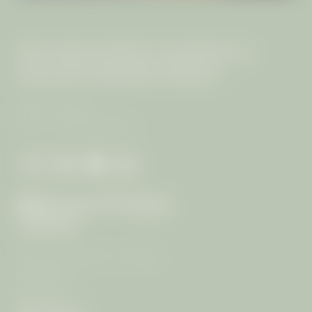
THE MANGOSTEEN AYURVEDA &
WELLNESS RESORT PHUKET
Familie von Keller
MwSt.-Nr: 0835544003117
ANREISE
99/4 Moo 7, T. Rawai, A. Muang
83130 Phuket
Thailand