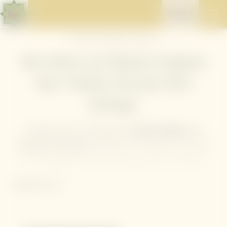
ANFRAGE
Home
//
Ihr Aufenthalt
//
Anfragen
Ihre Reise zur Balance beginnt
hier: Stellen Sie jetzt Ihre
Anfrage.
Träumen Sie von Tagen voller
Ruhe, Palmen
und
achtsamer Erholung
. Wählen Sie ein Retreat, bei dem
Ihr Wohlbefinden im Mittelpunkt steht – während
ayurvedische Heilkunst
, tropische Schönheit und warme
MEHR LESEN
thailändische Gastfreundschaft
den Rest übernehmen.
Stellen Sie jetzt Ihre Anfrage für Ihren Aufenthalt im
Mangosteen
und erhalten Sie ein persönliches