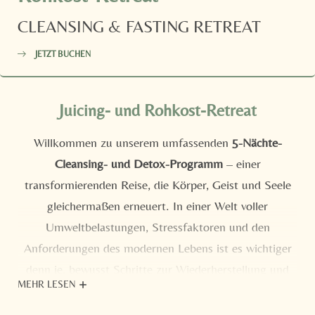
CLEANSING & FASTING RETREAT
JETZT BUCHEN
Juicing- und Rohkost-Retreat
Willkommen zu unserem umfassenden
5-Nächte-
Cleansing- und Detox-Programm
– einer
transformierenden Reise, die Körper, Geist und Seele
gleichermaßen erneuert. In einer Welt voller
Umweltbelastungen, Stressfaktoren und den
Anforderungen des modernen Lebens ist es wichtiger
denn je, bewusst Schritte zur Wiederherstellung und
MEHR LESEN
Stärkung Ihrer Gesundheit zu setzen. Dieses
Programm wurde sorgfältig entwickelt, um Sie durch