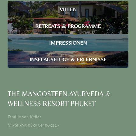
VILLEN
RETREATS & PROGRAMME
IMPRESSIONEN
INSELAUSFLÜGE & ERLEBNISSE
THE MANGOSTEEN AYURVEDA &
WELLNESS RESORT PHUKET
Familie von Keller
MwSt.-Nr: 0835544003117