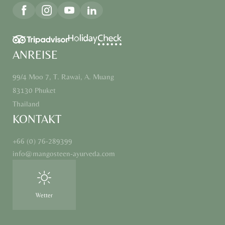
ANREISE
99/4 Moo 7, T. Rawai, A. Muang
83130 Phuket
Thailand
KONTAKT
+66 (0) 76-289399
info@
mangosteen-ayurveda.
com
Wetter