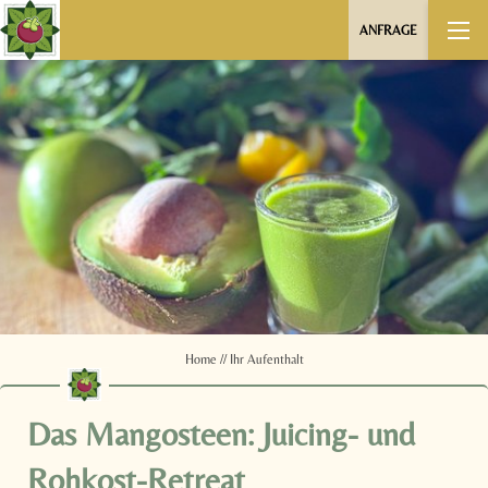
ANFRAGE
Home
//
Ihr Aufenthalt
Das Mangosteen: Juicing- und
Rohkost-Retreat