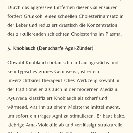
Durch das aggressive Entfernen dieser Gallensäuren
Anrede
fördert Grünkohl einen schnellen Cholesterinumsatz in
Familie
Herr
Frau
der Leber und reduziert drastisch die Konzentration
des zirkulierenden schlechten Cholesterins im Plasma.
Vorname
Nachname*
5. Knoblauch (Der scharfe Agni-Zünder)
E-Mail*
Obwohl Knoblauch botanisch ein Lauchgewächs und
kein typisches grünes Gemüse ist, ist er ein
unverzichtbares therapeutisches Werkzeug sowohl in
Einwilligung Marketing*
der traditionellen als auch in der modernen Medizin.
*Pflichtfelder
Ayurveda klassifiziert Knoblauch als scharf und
wärmend, was ihn zu einem Meisterheilmittel macht,
Anfragen
um sofort ein träges Agni zu stimulieren. Er baut kalte,
klebrige Ama-Moleküle ab und verflüssigt strukturelle