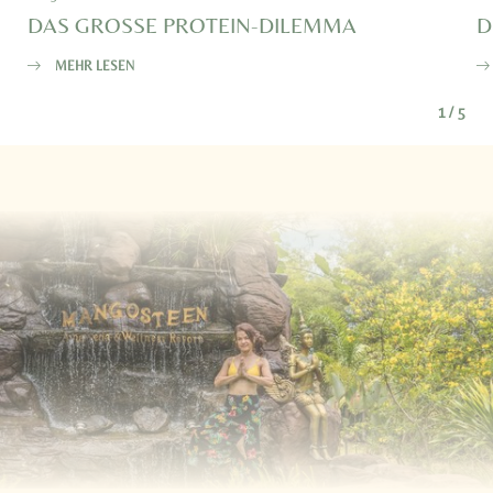
DAS GROSSE PROTEIN-DILEMMA
D
MEHR LESEN
1
/
5