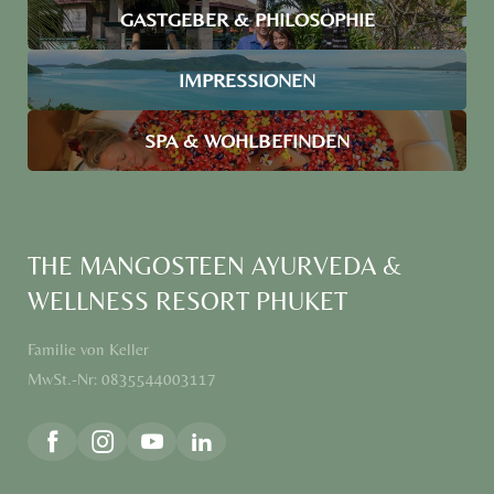
GASTGEBER & PHILOSOPHIE
IMPRESSIONEN
SPA & WOHLBEFINDEN
THE MANGOSTEEN AYURVEDA &
WELLNESS RESORT PHUKET
Familie von Keller
MwSt.-Nr: 0835544003117