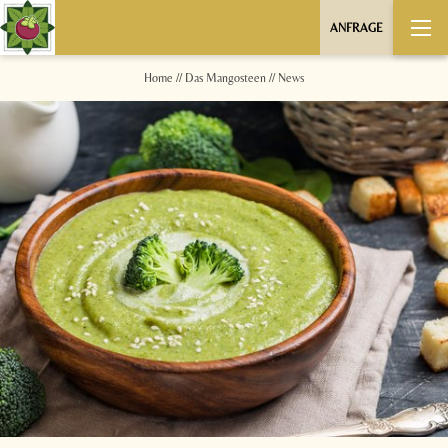
ANFRAGE
Home
//
Das Mangosteen
//
News