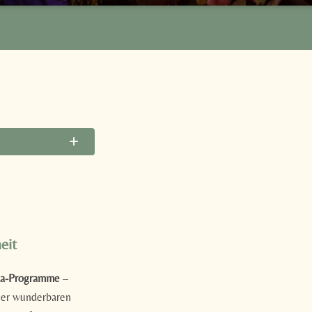
eit
da-Programme
–
iner wunderbaren