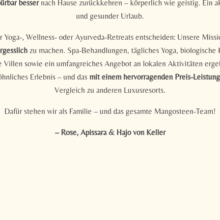
ürbar besser
nach Hause zurückkehren – körperlich wie geistig. Ein akt
Lebensperspektive
und gesunder Urlaub.
 Achtsamkeit
 Doshas
r Yoga-, Wellness- oder Ayurveda-Retreats entscheiden: Unsere Missio
on
rgesslich
zu machen. Spa-Behandlungen, tägliches Yoga, biologische 
 beim Rauchstopp oder beim Reduzieren von Snacks
 Villen sowie ein umfangreiches Angebot an lokalen Aktivitäten erge
hnliches Erlebnis – und das
mit einem hervorragenden Preis-Leistung
Vergleich zu anderen Luxusresorts.
Dafür stehen wir als Familie – und das gesamte Mangosteen-Team!
Newsletteranmeldung
– Rose, Apissara & Hajo von Keller
Anrede
Familie
Herr
Frau
Vorname
Nachname*