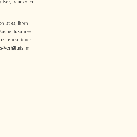
iver, freudvoller
n ist es, Ihren
Küche, luxuriöse
ben ein seltenes
s-Verhältnis
im