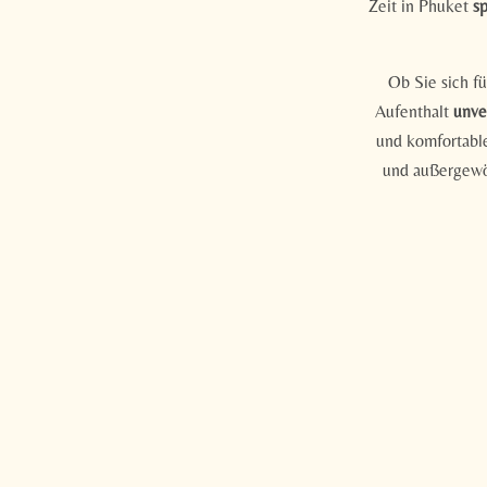
Zeit in Phuket
sp
Meditativere 
Förderung von
Ausgleich der
Ob Sie sich fü
Stressredukti
Aufenthalt
unve
Unterstützung
und komfortable
und außergewö