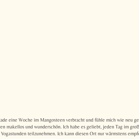
E-Mail*
Einwilligung Marketing*
*Pflichtfelder
Anfragen
erade eine Woche im Mangosteen verbracht und fühle mich wie neu geb
waren makellos und wunderschön. Ich habe es geliebt, jeden Tag im g
 Yogastunden teilzunehmen. Ich kann diesen Ort nur wärmstens empf