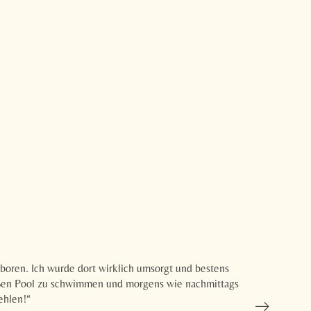
„Ich fühle m
oren. Ich wurde dort wirklich umsorgt und bestens
beste Behandl
roßen Pool zu schwimmen und morgens wie nachmittags
herzlich und 
ehlen!“