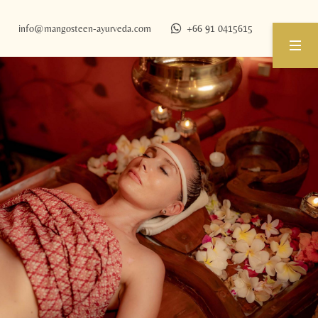
info@
mangosteen-ayurveda.
com
+66 91 0415615