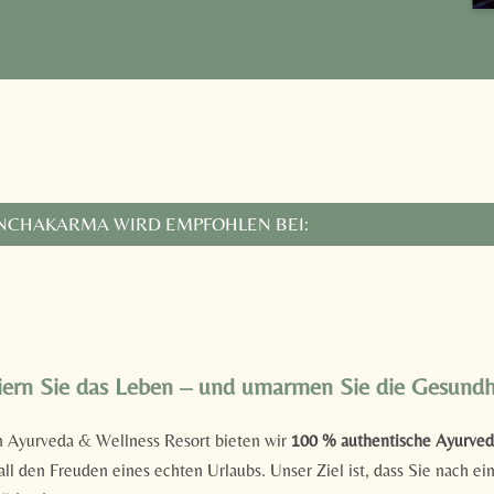
NCHAKARMA WIRD EMPFOHLEN BEI:
 gesamten Körpers von Toxinen
tärkung des Verdauungssystems
der Immunität
n nach Long Covid
iern Sie das Leben – und umarmen Sie die Gesundh
tion (bei Übergewicht)
 Ayurveda & Wellness Resort bieten wir
100 % authentische Ayurve
der Hautausstrahlung
all den Freuden eines echten Urlaubs. Unser Ziel ist, dass Sie nach e
nung