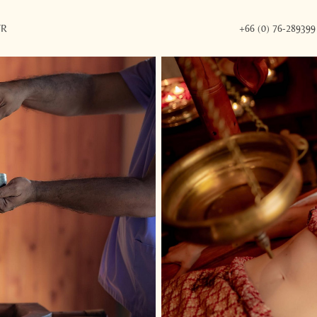
FR
+66 (0) 76-289399